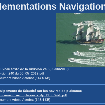
lementations Navigatio
uveau texte de la Division 240 (06/05/2019)
vision 240 du 00_05_2019.pdf
cument Adobe Acrobat [314.6 KB]
uipements de Sécurité sur les navires de plaisance
uipement_secu_plaisance_4p_DEF_Web.pdf
cument Adobe Acrobat [148.4 KB]