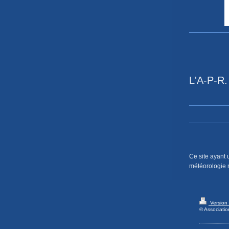
L'A-P-R.
Ce site ayant 
météorologie n
Version
© Associatio