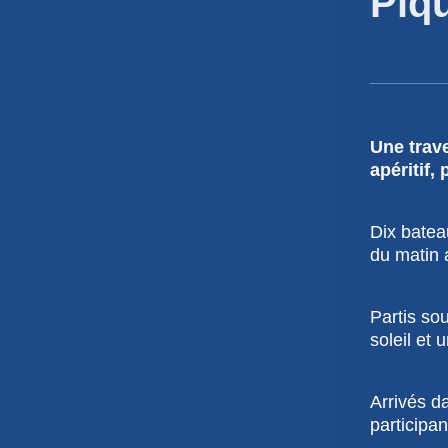
Piq
Une trave
apéritif,
Dix batea
du matin a
Partis sou
soleil et 
Arrivés d
participa