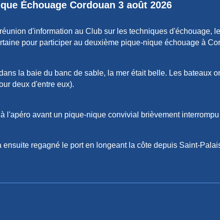
ique
Échouage
Cordouan
3 août
2026
réunion d'information au
C
lub sur les techniques d'échouage, l
rtaine pour participer au deuxième pique-nique échouage à Co
 dans la baie du banc de sable, la mer était belle. Les bateaux 
our deux d'entre eux).
 à l'apéro
avant
un pique-nique convivia
l
brièvement interrompu
e a ensuite regagné le port en longeant la côte depuis Saint-Palai